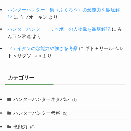
ハンターハンター 梟（ふくろう）の念能力を徹底解
説
に
ウブオーキン
より
ハンターハンター リッポーの人物像を徹底解説
に
み
んラン常連
より
フェイタンの念能力や強さを考察
に
ギド + リールベル
ト × サダソ f a n
より
カテゴリー
ハンターハンターネタバレ
(1)
ハンターハンター考察
(5)
念能力
(8)