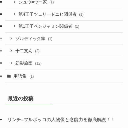
シュウ=ウ一家
(1)
第4王子ツェリードニヒ関係者
(1)
第1王子ペンジャミン関係者
(1)
ゾルディック家
(1)
十二支ん
(2)
幻影旅団
(12)
用語集
(1)
最近の投稿
リンチ=フルボッコの人物像と念能力を徹底解説！！