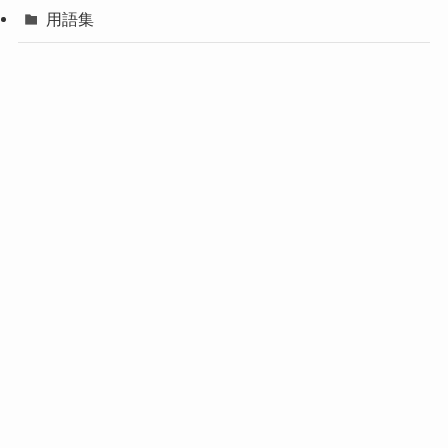
用語集
ポポロ
ハンターハンターが好きなのでファンサイトを立ち上
げました。
連載再開を祈っています。