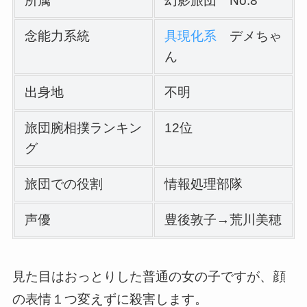
所属
幻影旅団 No.8
念能力系統
具現化系
デメちゃ
ん
出身地
不明
旅団腕相撲ランキン
12位
グ
旅団での役割
情報処理部隊
声優
豊後敦子→荒川美穂
見た目はおっとりした普通の女の子ですが、顔
の表情１つ変えずに殺害します。