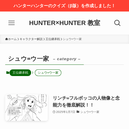
ハンターハンターのクイズ（β版）を作成しました！
HUNTER×HUNTER 教室
ホーム
キャラクター解説
王位継承戦
シュウ=ウ一家
シュウ=ウ一家
– category –
王位継承戦
シュウ=ウ一家
リンチ=フルボッコの人物像と念
能力を徹底解説！！
2025年1月7日
シュウ=ウ一家