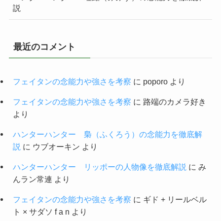
説
最近のコメント
フェイタンの念能力や強さを考察
に
poporo
より
フェイタンの念能力や強さを考察
に
路端のカメラ好き
より
ハンターハンター 梟（ふくろう）の念能力を徹底解
説
に
ウブオーキン
より
ハンターハンター リッポーの人物像を徹底解説
に
み
んラン常連
より
フェイタンの念能力や強さを考察
に
ギド + リールベル
ト × サダソ f a n
より