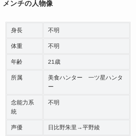
メンチの人物像
身長
不明
体重
不明
年齢
21歳
所属
美食ハンター 一ツ星ハンタ
ー
念能力系
不明
統
声優
日比野朱里→平野綾