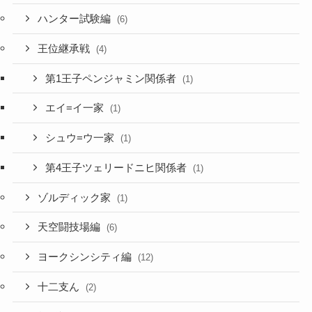
ハンター試験編
(6)
王位継承戦
(4)
第1王子ペンジャミン関係者
(1)
エイ=イ一家
(1)
シュウ=ウ一家
(1)
第4王子ツェリードニヒ関係者
(1)
ゾルディック家
(1)
天空闘技場編
(6)
ヨークシンシティ編
(12)
十二支ん
(2)